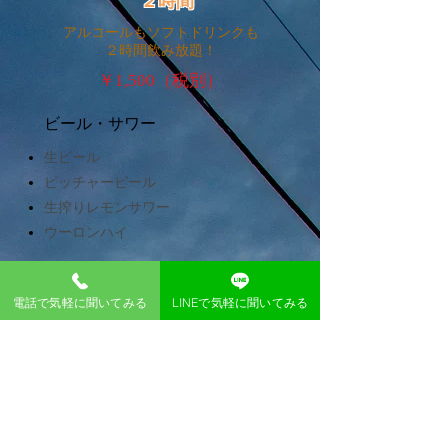
２時間
アルコールもソフトドリンクも
２時間飲み放題！
￥1,500（税別）
ビール・サワー
生ビール
ピッチャービール
生搾りレモンサワー
ウーロンハイ
ワイン
電話で気軽に聞いてみる
LINEで気軽に聞いてみる
赤ワイングラス
白ワイングラス
デキャンタ（赤・白）
カクテル