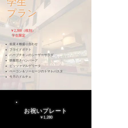
学生
プラン
￥2,300（税別）
学生限定
前菜４種盛り合わせ
フライドポテト
ハーブチキンのシーザーサラダ
鉄板焼きハンバーグ
ピッツァマルゲリータ
ベーコン＆ソーセージのトマトパスタ
​今月のドルチェ
お祝いプレート
￥1,280