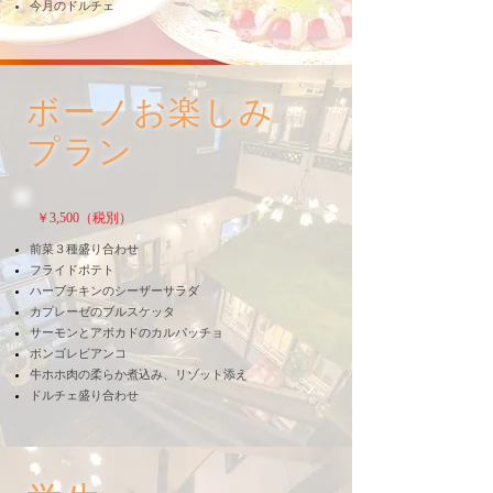
​今月のドルチェ
ボーノお楽しみ
プラン
￥3,500（税別）
前菜３種盛り合わせ
フライドポテト
ハーブチキンのシーザーサラダ
カプレーゼのブルスケッタ
サーモンとアボカドのカルパッチョ
ボンゴレビアンコ
牛ホホ肉の柔らか煮込み、リゾット添え
​ドルチェ盛り合わせ