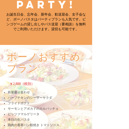
Party!
お誕生日会、忘年会、新年会、歓送迎会、女子会な
ど、ボーノパスタはパーティプランも人気です。ビ
ンゴゲームの貸し出しやバス送迎（要相談）を無料
でご利用いただけます。貸切も可能です。
ボーノおすすめ
プラン
￥2,800（税別）
前菜盛り合わせ
ハーブチキンのシーザーサラダ
フライドポテト
サーモンとアボカドのカルパッチョ
ピッツァマルゲリータ
本日の生パスタ
鶏肉の香草パン粉焼き トマトソース