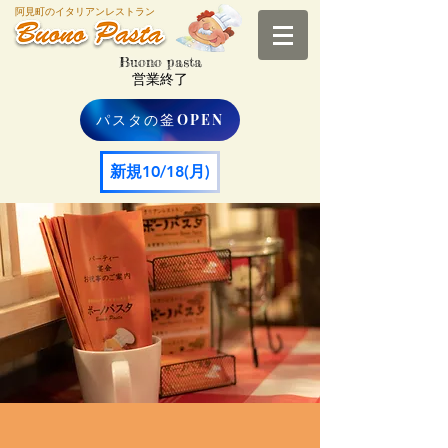
阿見町のイタリアンレストラン
Buono pasta
​営業終了
パスタの釜OPEN
新規10/18(月)